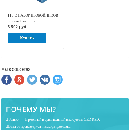
113 D НАБОР ПРОБОЙНИКОВ
6 штук Складной
5 502 руб.
металлический футляр GED
RED 8754060
Купить
МЫ В СОЦСЕТЯХ
ПОЧЕМУ МЫ?
Только — Фирменный и оригинальный инструмент GED RED.
Цены от производителя. Быстрая доставка.