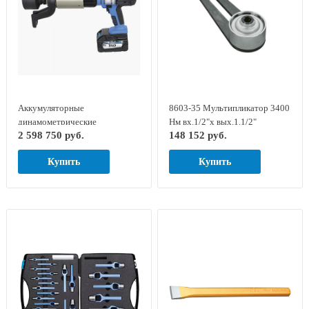
Аккумуляторные
8603-35 Мультипликатор 3400
динамометрические
Нм вх.1/2"х вых.1.1/2"
2 598 750 руб.
148 152 руб.
гайковерты серии LOSOMAT
DREMOPLUS GED RED
LDA-60
7704500
Купить
Купить