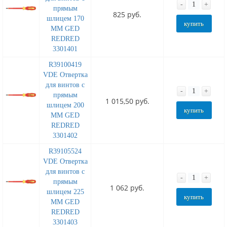
-
+
прямым
825 руб.
шлицем 170
купить
MM GED
REDRED
3301401
R39100419
VDE Отвертка
для винтов с
-
+
прямым
1 015,50 руб.
шлицем 200
купить
MM GED
REDRED
3301402
R39105524
VDE Отвертка
для винтов с
-
+
прямым
1 062 руб.
шлицем 225
купить
MM GED
REDRED
3301403