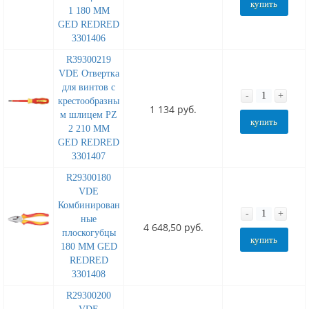
купить
1 180 MM
GED REDRED
3301406
R39300219
VDE Отвертка
для винтов с
-
+
крестообразны
1 134 руб.
м шлицем PZ
купить
2 210 MM
GED REDRED
3301407
R29300180
VDE
Комбинирован
-
+
ные
4 648,50 руб.
плоскогубцы
купить
180 MM GED
REDRED
3301408
R29300200