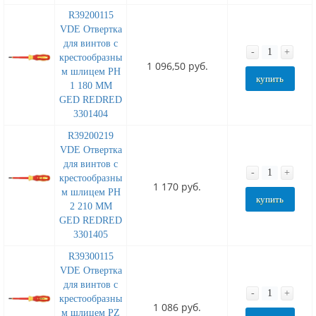
R39200115
VDE Отвертка
для винтов с
-
+
крестообразны
1 096,50 руб.
м шлицем PH
купить
1 180 MM
GED REDRED
3301404
R39200219
VDE Отвертка
для винтов с
-
+
крестообразны
1 170 руб.
м шлицем PH
купить
2 210 MM
GED REDRED
3301405
R39300115
VDE Отвертка
для винтов с
-
+
крестообразны
1 086 руб.
м шлицем PZ