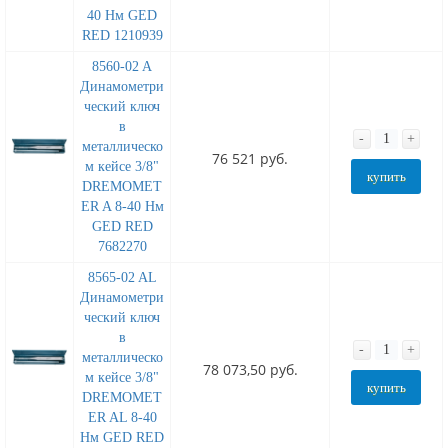
40 Нм GED
RED 1210939
8560-02 A
Динамометри
ческий ключ
в
-
+
металлическо
76 521 руб.
м кейсе 3/8"
купить
DREMOMET
ER A 8-40 Нм
GED RED
7682270
8565-02 AL
Динамометри
ческий ключ
в
-
+
металлическо
78 073,50 руб.
м кейсе 3/8"
купить
DREMOMET
ER AL 8-40
Нм GED RED