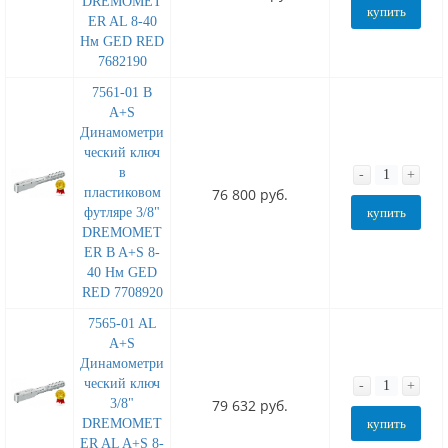
DREMOMET
купить
ER AL 8-40
Нм GED RED
7682190
7561-01 B
A+S
Динамометри
ческий ключ
в
-
+
пластиковом
76 800 руб.
футляре 3/8"
купить
DREMOMET
ER B A+S 8-
40 Нм GED
RED 7708920
7565-01 AL
A+S
Динамометри
ческий ключ
-
+
3/8"
79 632 руб.
DREMOMET
купить
ER AL A+S 8-