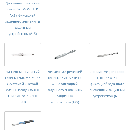
Динамо-метрический
ключ DREMOMETER
A+S с фиксацией
заданного значения и
защитным
устройством (A+S)
Динамо-метрический
Динамо-метрический
Динамо-метрический
ключ DREMOMETER SE
ключ DREMOMETER Z
ключ SE A+S с
с системой быстрой
A+S с фиксацией
фиксацией заданного
смены насадок 8–400
заданного значения и
значения и защитным
Н·м / 70 lbf·in - 300
защитным
устройством (A+S)
lbf·ft
устройством (A+S)