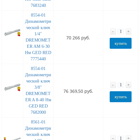
7683240
8554-01
Динамометри
ческий ключ
-
+
1/4"
70 266 руб.
DREMOMET
купить
ER AM 6-30
Нм GED RED
7775440
8554-01
Динамометри
ческий ключ
-
+
3/8"
76 369,50 руб.
DREMOMET
купить
ER A 8-40 Нм
GED RED
7682000
8561-01
Динамометри
ческий ключ
-
+