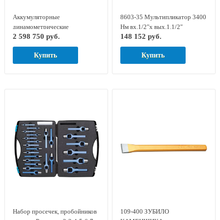
Аккумуляторные
8603-35 Мультипликатор 3400
динамометрические
Нм вх.1/2"х вых.1.1/2"
2 598 750 руб.
148 152 руб.
гайковерты серии LOSOMAT
DREMOPLUS GED RED
LDA-60
7704500
Купить
Купить
Набор просечек, пробойников
109-400 ЗУБИЛО