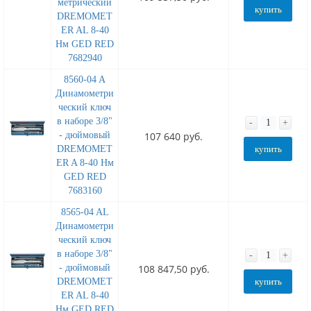
метрический
купить
DREMOMET
ER AL 8-40
Нм GED RED
7682940
8560-04 A
Динамометри
ческий ключ
в наборе 3/8"
-
+
- дюймовый
107 640 руб.
DREMOMET
купить
ER A 8-40 Нм
GED RED
7683160
8565-04 AL
Динамометри
ческий ключ
в наборе 3/8"
-
+
- дюймовый
108 847,50 руб.
DREMOMET
купить
ER AL 8-40
Нм GED RED