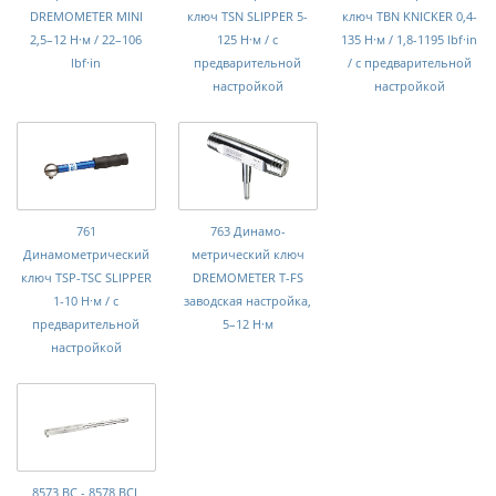
DREMOMETER MINI
ключ TSN SLIPPER 5-
ключ TBN KNICKER 0,4-
2,5–12 Н·м / 22–106
125 Н·м / с
135 Н·м / 1,8-1195 lbf·in
lbf·in
предварительной
/ с предварительной
настройкой
настройкой
761
763 Динамо-
Динамометрический
метрический ключ
ключ TSP-TSC SLIPPER
DREMOMETER T-FS
1-10 Н·м / с
заводская настройка,
предварительной
5–12 Н·м
настройкой
8573 BC - 8578 BCL