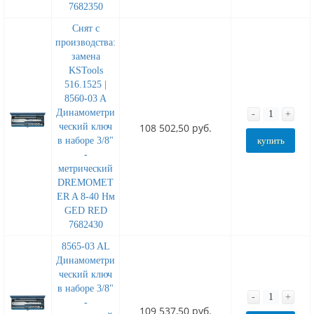
7682350
Cнят с
производства:
замена
KSTools
516.1525 |
8560-03 A
Динамометри
-
+
ческий ключ
108 502,50 руб.
в наборе 3/8"
купить
-
метрический
DREMOMET
ER A 8-40 Нм
GED RED
7682430
8565-03 AL
Динамометри
ческий ключ
в наборе 3/8"
-
+
-
109 537,50 руб.