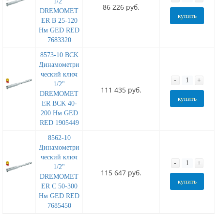
1/2"
86 226 руб.
DREMOMET
купить
ER B 25-120
Нм GED RED
7683320
8573-10 BCK
Динамометри
ческий ключ
-
+
1/2"
111 435 руб.
DREMOMET
купить
ER BCK 40-
200 Нм GED
RED 1905449
8562-10
Динамометри
ческий ключ
-
+
1/2"
115 647 руб.
DREMOMET
купить
ER C 50-300
Нм GED RED
7685450