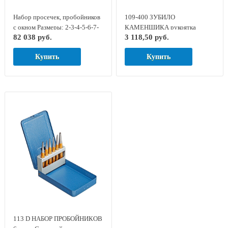
Набор просечек, пробойников
109-400 ЗУБИЛО
с окном Размеры: 2-3-4-5-6-7-
КАМЕНЩИКА рукоятка
82 038 руб.
3 118,50 руб.
8-9-10-11-12-13-14-15-16-17-
плоскоовальная GED RED
18-19-20-22-24-25-28-30мм, на
8729110
Купить
Купить
панели, в пластиковом
чемодане series 326 TURNUS
326-230
113 D НАБОР ПРОБОЙНИКОВ