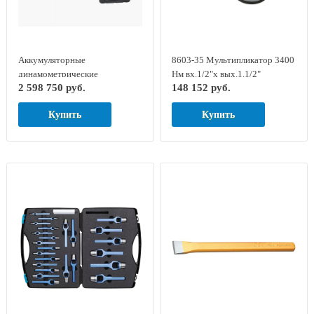
Аккумуляторные
8603-35 Мультипликатор 3400
динамометрические
Нм вх.1/2"х вых.1.1/2"
2 598 750 руб.
148 152 руб.
гайковерты серии LOSOMAT
DREMOPLUS GED RED
LDA-60
7704500
Купить
Купить