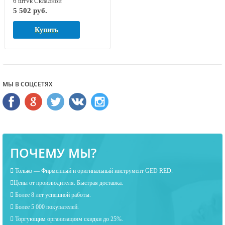
6 штук Складной
5 502 руб.
металлический футляр GED
RED 8754060
Купить
МЫ В СОЦСЕТЯХ
ПОЧЕМУ МЫ?
Только — Фирменный и оригинальный инструмент GED RED.
Цены от производителя. Быстрая доставка.
Более 8 лет успешной работы.
Более 5 000 покупателей.
Торгующим организациям скидки до 25%.