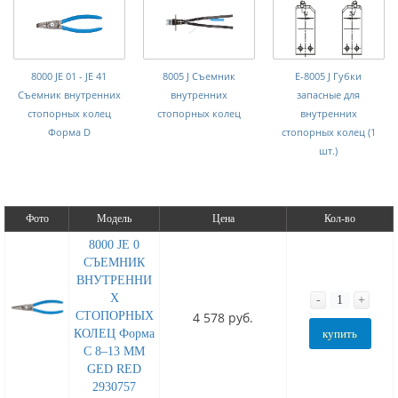
8000 JE 01 - JE 41
8005 J Съемник
E-8005 J Губки
Съемник внутренних
внутренних
запасные для
стопорных колец
стопорных колец
внутренних
Форма D
стопорных колец (1
шт.)
Фото
Модель
Цена
Кол-во
8000 JE 0
СЪЕМНИК
ВНУТРЕННИ
Х
-
+
СТОПОРНЫХ
4 578 руб.
КОЛЕЦ Форма
купить
C 8–13 MM
GED RED
2930757