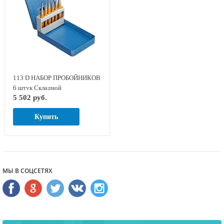
113 D НАБОР ПРОБОЙНИКОВ
6 штук Складной
5 502 руб.
металлический футляр GED
RED 8754060
Купить
МЫ В СОЦСЕТЯХ