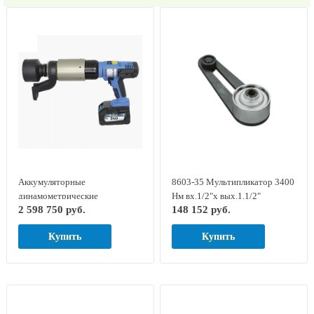
Аккумуляторные
8603-35 Мультипликатор 3400
динамометрические
Нм вх.1/2"х вых.1.1/2"
2 598 750 руб.
148 152 руб.
гайковерты серии LOSOMAT
DREMOPLUS GED RED
LDA-60
7704500
Купить
Купить