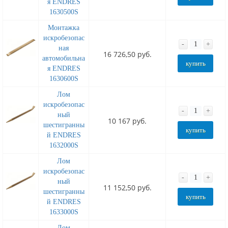
я ENDRES
1630500S
Монтажка
искробезопас
-
+
ная
16 726,50 руб.
автомобильна
купить
я ENDRES
1630600S
Лом
искробезопас
-
+
ный
10 167 руб.
шестигранны
купить
й ENDRES
1632000S
Лом
искробезопас
-
+
ный
11 152,50 руб.
шестигранны
купить
й ENDRES
1633000S
Лом