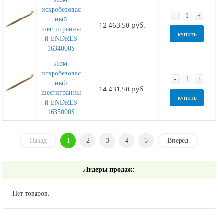
искробезопас
-
+
ный
12 463,50 руб.
шестигранны
купить
й ENDRES
1634000S
Лом
искробезопас
-
+
ный
14 431,50 руб.
шестигранны
купить
й ENDRES
1635000S
Назад
1
2
3
4
6
Вперед
Лидеры продаж:
Нет товаров.