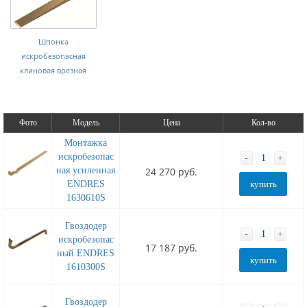
Шпонка
искробезопасная
клиновая врезная
Фото
Модель
Цена
Кол-во
Монтажка
искробезопас
-
+
ная усиленная
24 270 руб.
ENDRES
купить
1630610S
Гвоздодер
-
+
искробезопас
17 187 руб.
ный ENDRES
купить
1610300S
Гвоздодер