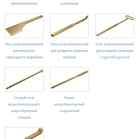
автомобильная
усиленная
Нож искробезопасный
Нож искробезопасный
Нож искробезопасный
для вскрытия
для разделки фланцев
для разделки фланцев
карбидного барабана
прямой
с круглой ручкой
Острый лом
Рычаг
искробезопасный с
искробезопасный
шарообразным
подъемный
концом