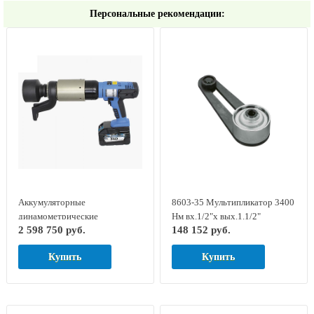
Персональные рекомендации:
Аккумуляторные
8603-35 Мультипликатор 3400
динамометрические
Нм вх.1/2"х вых.1.1/2"
2 598 750 руб.
148 152 руб.
гайковерты серии LOSOMAT
DREMOPLUS GED RED
LDA-60
7704500
Купить
Купить