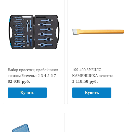
Набор просечек, пробойников
109-400 ЗУБИЛО
с окном Размеры: 2-3-4-5-6-7-
КАМЕНЩИКА рукоятка
82 038 руб.
3 118,50 руб.
8-9-10-11-12-13-14-15-16-17-
плоскоовальная GED RED
18-19-20-22-24-25-28-30мм, на
8729110
Купить
Купить
панели, в пластиковом
чемодане series 326 TURNUS
326-230