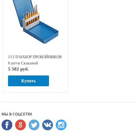
113 D НАБОР ПРОБОЙНИКОВ
6 штук Складной
5 502 руб.
металлический футляр GED
RED 8754060
Купить
МЫ В СОЦСЕТЯХ