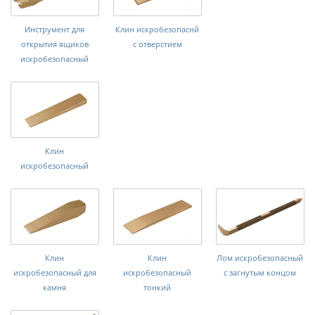
Инструмент для
Клин искробезопаснй
открытия ящиков
с отверстием
искробезопасный
Клин
искробезопасный
Клин
Клин
Лом искробезопасный
искробезопасный для
искробезопасный
с загнутым концом
камня
тонкий