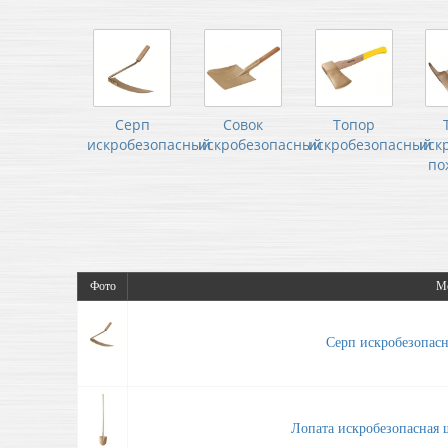
Серп
Совок
Топор
искробезопасный
искробезопасный
искробезопасный
иск
по
Фото
М
Серп искробезопа
Лопата искробезопасная