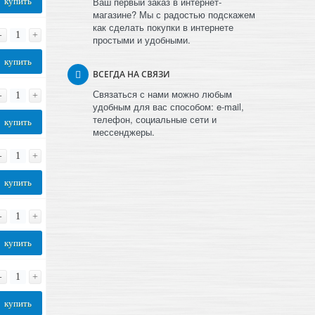
Ваш первый заказ в интернет-
купить
магазине? Мы с радостью подскажем
как сделать покупки в интернете
-
+
простыми и удобными.
купить
ВСЕГДА НА СВЯЗИ
Связаться с нами можно любым
-
+
удобным для вас способом: e-mail,
телефон, социальные сети и
купить
мессенджеры.
-
+
купить
-
+
купить
-
+
купить