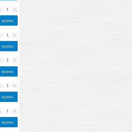
-
+
купить
-
+
купить
-
+
купить
-
+
купить
-
+
купить