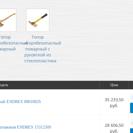
Топор
Топор
робезопасный
искробезопасный
жарный
пожарный с
рукояткой из
стеклопластика
одель
Цена
35 233,50
сный ENDRES 0001002S
руб.
28 606,50
 штыковая ENDRES 1531250S
руб.