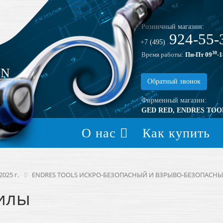
Розничный магазин:
924-55-
+7 (495)
30
Время работы:
Пн-Пт 09
-1
EN
Обратный звонок
Фирменный магазин:
GED RED, ENDRES TOO
О нас
Как купить
2025 Г.
025 г.
ENDRES TOOLS ИСКРО-БЕЗОПАСНЫЙ И ВЗРЫВО-БЕЗОПАСН
вилы