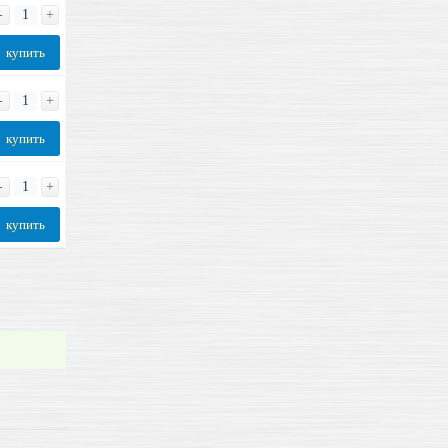
-
+
купить
-
+
купить
-
+
купить