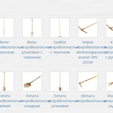
Вилы
Вилы
Грабли
Кирка
К
робезопасные
искробезопасные
искробезопасные
искробезопасная
искр
черенком
штыковые с
с черенком
железнодорожная
остр
черенком
аналог DIN
с ру
20109
опата
Лопата
Лопата
Мотыга
Но
робезопасная
искробезопасная
искробезопасная
искробезопасная
искр
рямая
складная
штыковая
са