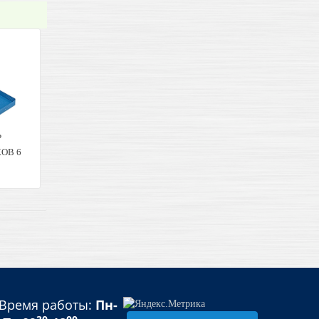
Р
ОВ 6
ой
ий
 RED
Время работы:
Пн-