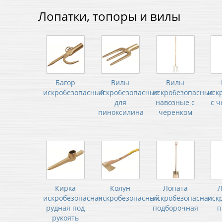
Лопатки, топоры и вилы
Багор
Вилы
Вилы
искробезопасный
искробезопасные
искробезопасные
иск
для
навозные с
с 
пиноксилина
черенком
Кирка
Колун
Лопата
Л
искробезопасная
искробезопасный
искробезопасная
иск
рудная под
подборочная
п
рукоять