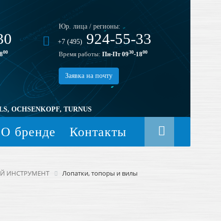
Юр. лица / регионы:
30
924-55-33
+7 (495)
00
30
00
8
Время работы:
Пн-Пт 09
-18
Заявка на почту
LS, OCHSENKOPF, TURNUS
О бренде
Контакты
ЫЙ ИНСТРУМЕНТ
Лопатки, топоры и вилы