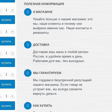
ПОЛЕЗНАЯ ИНФОРМАЦИЯ
-
+
О МАГАЗИНЕ
Узнайте больше о нашем магазине: кто
купить
мы, наши клиенты и почему они
выбрали именно нас. Наши контакты и
-
+
реквизиты.
купить
ДОСТАВКА
Доставим ваш заказ в любой регион
-
+
России, в удобное время и день.
Работаем для вас, без выходных.
купить
МЫ ГАРАНТИРУЕМ
-
+
Мы гордимся безупречной репутацией
нашего магазина. Если товар не
купить
устроит вас, вы всегда сможете
вернуть деньги.
-
+
КАК КУПИТЬ
купить