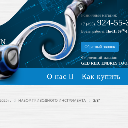
Розничный магазин:
924-55-
+7 (495)
30
Время работы:
Пн-Пт 09
-1
EN
Обратный звонок
Фирменный магазин:
GED RED, ENDRES TOO
О нас
Как купить
2025 Г.
025 г.
НАБОР ПРИВОДНОГО ИНСТРУМЕНТА
3/8"