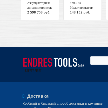
Аккумуляторные
8603-35
динамометрические
Мультипликатор
2 598 750 руб.
148 152 руб.
гайковерты серии
3400 Нм вх.1/2"х
LOSOMAT LDA-
вых.1.1/2"
60
DREMOPLUS
GED RED
7704500
Доставка
Удобный и быстрый способ доставки в крупные