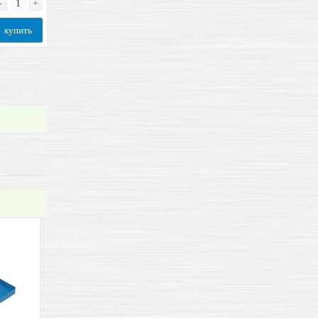
-
+
купить