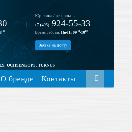
Юр. лица / регионы:
30
924-55-33
+7 (495)
00
30
00
8
Время работы:
Пн-Пт 09
-18
Заявка на почту
LS, OCHSENKOPF, TURNUS
О бренде
Контакты