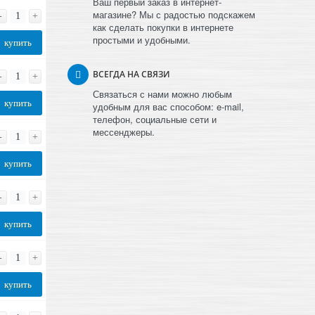
Ваш первый заказ в интернет-
магазине? Мы с радостью подскажем
-
+
как сделать покупки в интернете
простыми и удобными.
купить
ВСЕГДА НА СВЯЗИ
-
+
Связаться с нами можно любым
купить
удобным для вас способом: e-mail,
телефон, социальные сети и
мессенджеры.
-
+
купить
-
+
купить
-
+
купить