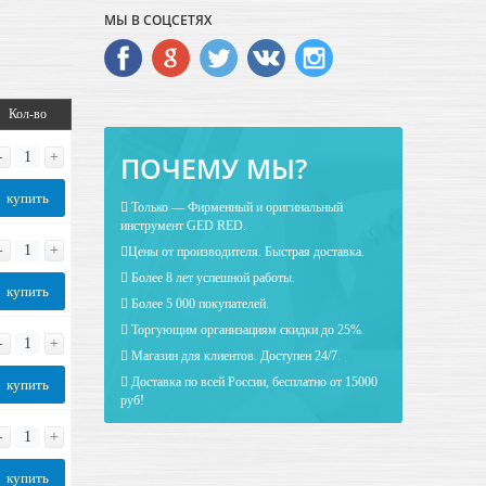
МЫ В СОЦСЕТЯХ
Кол-во
-
+
ПОЧЕМУ МЫ?
купить
Только — Фирменный и оригинальный
инструмент GED RED.
-
+
Цены от производителя. Быстрая доставка.
Более 8 лет успешной работы.
купить
Более 5 000 покупателей.
Торгующим организациям скидки до 25%.
-
+
Магазин для клиентов. Доступен 24/7.
Доставка по всей России, бесплатно от 15000
купить
руб!
-
+
купить