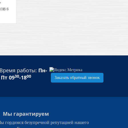
Р
ОВ 6
ой
ий
 RED
Время работы:
Пн-
30
00
Пт 09
-18
Заказать обратный звонок
Мы гарантируем
ы гордимся безупречной репутацией нашего