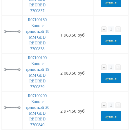
купить
REDRED
3300837
R07100180
Ключ с
-
+
трещоткой 18
1 963,50 руб.
MM GED
купить
REDRED
3300838
R07100190
Ключ с
-
+
трещоткой 19
2 083,50 руб.
MM GED
купить
REDRED
3300839
R07100200
Ключ с
-
+
трещоткой 20
2 974,50 руб.
MM GED
купить
REDRED
3300840