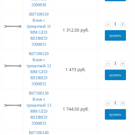
3300830
R07100110
Ключ с
-
+
трещоткой 11
1 312,50 руб.
MM GED
купить
REDRED
3300831
R07100120
Ключ с
-
+
трещоткой 12
1 473 руб.
MM GED
купить
REDRED
3300832
R07100130
Ключ с
-
+
трещоткой 13
1 744,50 руб.
MM GED
купить
REDRED
3300833
R07100140