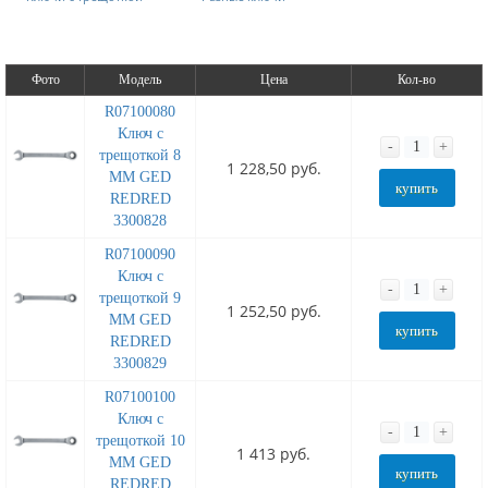
Фото
Модель
Цена
Кол-во
R07100080
Ключ с
-
+
трещоткой 8
1 228,50 руб.
MM GED
купить
REDRED
3300828
R07100090
Ключ с
-
+
трещоткой 9
1 252,50 руб.
MM GED
купить
REDRED
3300829
R07100100
Ключ с
-
+
трещоткой 10
1 413 руб.
MM GED
купить
REDRED