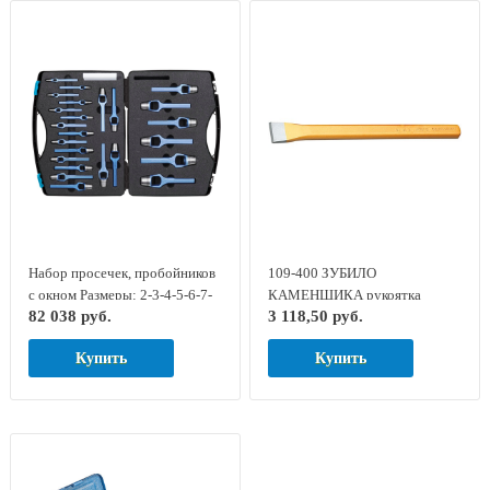
Набор просечек, пробойников
109-400 ЗУБИЛО
с окном Размеры: 2-3-4-5-6-7-
КАМЕНЩИКА рукоятка
82 038 руб.
3 118,50 руб.
8-9-10-11-12-13-14-15-16-17-
плоскоовальная GED RED
18-19-20-22-24-25-28-30мм, на
8729110
Купить
Купить
панели, в пластиковом
чемодане series 326 TURNUS
326-230