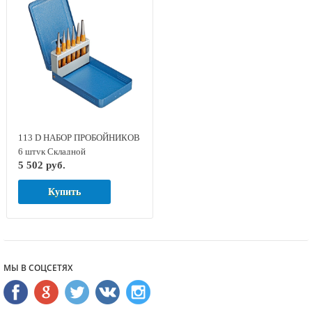
113 D НАБОР ПРОБОЙНИКОВ
6 штук Складной
5 502 руб.
металлический футляр GED
RED 8754060
Купить
МЫ В СОЦСЕТЯХ