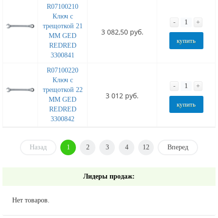
R07100210
Ключ с
-
+
трещоткой 21
3 082,50 руб.
MM GED
купить
REDRED
3300841
R07100220
Ключ с
-
+
трещоткой 22
3 012 руб.
MM GED
купить
REDRED
3300842
Назад
1
2
3
4
12
Вперед
Лидеры продаж:
Нет товаров.