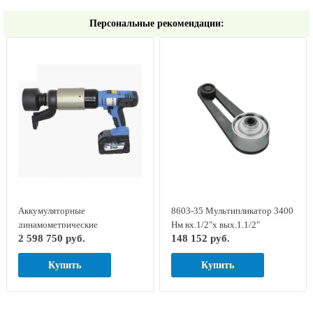
Персональные рекомендации:
Аккумуляторные
8603-35 Мультипликатор 3400
динамометрические
Нм вх.1/2"х вых.1.1/2"
2 598 750 руб.
148 152 руб.
гайковерты серии LOSOMAT
DREMOPLUS GED RED
LDA-60
7704500
Купить
Купить