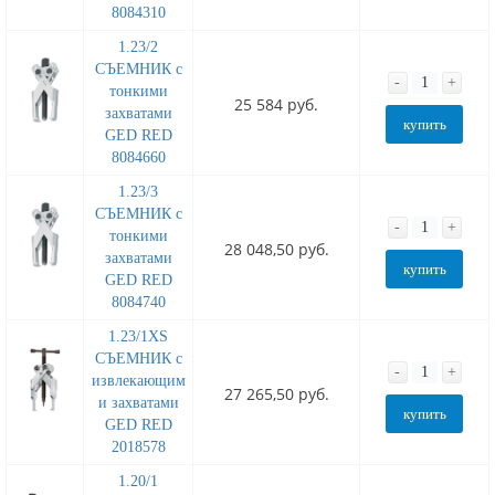
8084310
1.23/2
СЪЕМНИК с
-
+
тонкими
25 584 руб.
захватами
купить
GED RED
8084660
1.23/3
СЪЕМНИК с
-
+
тонкими
28 048,50 руб.
захватами
купить
GED RED
8084740
1.23/1XS
СЪЕМНИК с
-
+
извлекающим
27 265,50 руб.
и захватами
купить
GED RED
2018578
1.20/1