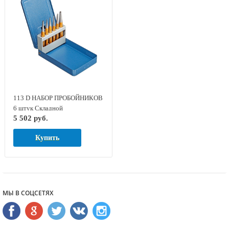
113 D НАБОР ПРОБОЙНИКОВ
6 штук Складной
5 502 руб.
металлический футляр GED
RED 8754060
Купить
МЫ В СОЦСЕТЯХ