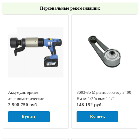
Персональные рекомендации:
Аккумуляторные
8603-35 Мультипликатор 3400
динамометрические
Нм вх.1/2"х вых.1.1/2"
2 598 750 руб.
148 152 руб.
гайковерты серии LOSOMAT
DREMOPLUS GED RED
LDA-60
7704500
Купить
Купить