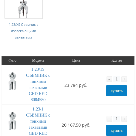
1.23/XS Съемник с
извлекающими
захватами
Фото
Модель
Цена
Кол-во
1.23/1S
СЪЕМНИК с
-
+
тонкими
23 784 руб.
захватами
купить
GED RED
8084580
1.23/1
СЪЕМНИК с
-
+
тонкими
20 167,50 руб.
захватами
купить
GED RED