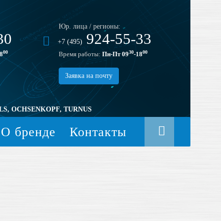
Юр. лица / регионы:
30
924-55-33
+7 (495)
00
30
00
8
Время работы:
Пн-Пт 09
-18
Заявка на почту
LS, OCHSENKOPF, TURNUS
О бренде
Контакты