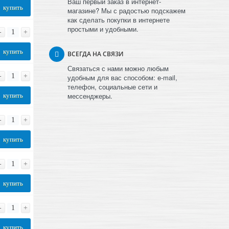
Ваш первый заказ в интернет-
купить
магазине? Мы с радостью подскажем
как сделать покупки в интернете
простыми и удобными.
-
+
купить
ВСЕГДА НА СВЯЗИ
Связаться с нами можно любым
-
+
удобным для вас способом: e-mail,
телефон, социальные сети и
мессенджеры.
купить
-
+
купить
-
+
купить
-
+
купить