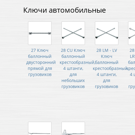
Ключи автомобильные
27 Ключ
28 CU Ключ
28 LM - LV
28
баллонный
баллонный
Ключ
LR
двусторонний
крестообразный,
баллонный
ба
прямой для
4 штанги,
крестообразный,
кре
грузовиков
для
4 штанги,
4 
небольших
для
грузовиков
грузовиков
гр