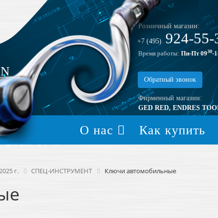
Розничный магазин:
924-55-
+7 (495)
30
Время работы:
Пн-Пт 09
-1
EN
Обратный звонок
Фирменный магазин:
GED RED, ENDRES TOO
О нас
Как купить
2025 Г.
025 г.
СПЕЦ-ИНСТРУМЕНТ
Ключи автомобильные
ые