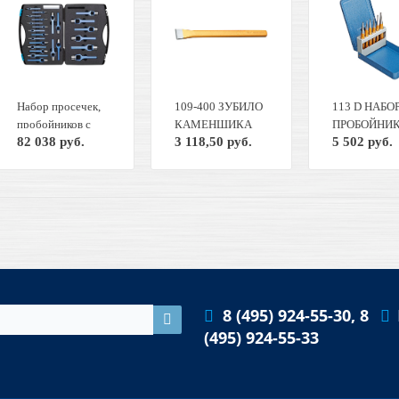
Набор просечек,
109-400 ЗУБИЛО
113 D НАБО
пробойников с
КАМЕНЩИКА
ПРОБОЙНИК
82 038 руб.
3 118,50 руб.
5 502 руб.
окном Размеры: 2-
рукоятка
штук Складн
3-4-5-6-7- 8-9-10-
плоскоовальная
металлическ
11-12-13-14-15-
GED RED
футляр GED
16-17-18-19-20-
8729110
8754060
22-24-25-28-30мм,
на панели, в
пластиковом
чемодане series
326 TURNUS 326-
230
8 (495) 924-55-30, 8
(495) 924-55-33