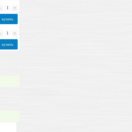
-
+
купить
-
+
купить