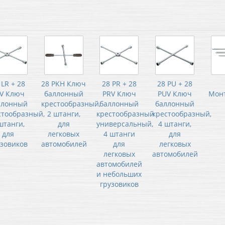
 LR + 28
28 PKH Ключ
28 PR + 28
28 PU + 28
V Ключ
баллонный
PRV Ключ
PUV Ключ
Мон
ллонный
крестообразный,
баллонный
баллонный
стообразный,
2 штанги,
крестообразный
крестообразный,
штанги,
для
универсальный,
4 штанги,
для
легковых
4 штанги
для
узовиков
автомобилей
для
легковых
легковых
автомобилей
автомобилей
и небольших
грузовиков