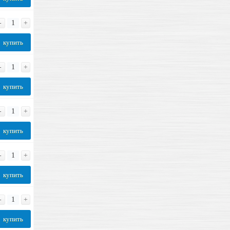
-
+
купить
-
+
купить
-
+
купить
-
+
купить
-
+
купить